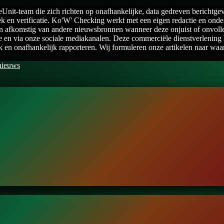
nit-team die zich richten op onafhankelijke, data gedreven berichtge
 en verificatie. Ko'W' Checking werkt met een eigen redactie en onderz
en afkomstig van andere nieuwsbronnen wanneer deze onjuist of onvolled
e en via onze sociale mediakanalen. Deze commerciële dienstverlening 
lijk en onafhankelijk rapporteren. Wij formuleren onze artikelen naar wa