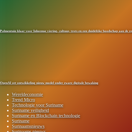
Palmentuin klaar voor Inheemse viering, cultuur, trots en een duidelijke boodschap aan de r
OpenAI zet ontwikkeling nieuw model onder zware digitale bewaking
Wereldeconomie
Trend Micro
Technologie voor Suriname
Suriname veiligheid
Suriname en Blockchain technologie
Suriname
Surinaamsnieuws
Surinaams nieuws