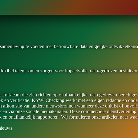
 samenleving te voeden met betrouwbare data en gelijke ontwikkelkanse
flexibel talent samen zorgen voor impactvolle, data-gedreven besluitvo
nit-team die zich richten op onafhankelijke, data gedreven berichtge
 en verificatie. Ko'W' Checking werkt met een eigen redactie en onderz
en afkomstig van andere nieuwsbronnen wanneer deze onjuist of onvolled
e en via onze sociale mediakanalen. Deze commerciële dienstverlening 
lijk en onafhankelijk rapporteren. Wij formuleren onze artikelen naar wa