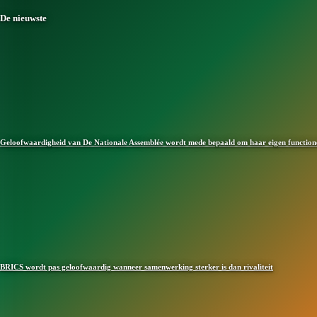
De nieuwste
Geloofwaardigheid van De Nationale Assemblée wordt mede bepaald om haar eigen functioner
BRICS wordt pas geloofwaardig wanneer samenwerking sterker is dan rivaliteit